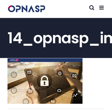
Salta
al
contenuto
14_opnasp_i